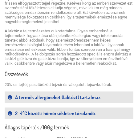
frissen elfogyasztott tejjel végezne. Kétéves korig az emberi szervezet ezt
az emésztést tökéletesen el tudja végezni, mivel ekkor még minden
szükséges emésztőenzim rendelkezésre áll. Ezt követően az enzimek
mennyisége fokozatosan csökken, így a tejtermékek emésztése egyre
nagyobb megterhelést jelenthet.
A laktóz
a tej természetes cukortartalma. Egyes embereknél a
tejtermékek fogyasztása után jelentkező allergiás vagy intoleranciás
tünetek abból adódnak, hogy az emésztőrendszer nem képes
természetes biológiai folyamatok révén lebontani a laktózt, így annak
emésztése nehézkessé válik. Ebben fontos szerepe van a hasnyálmirigy
működésének. A feldolgozás során hozzáadott speciális enzim (laktáz) a
laktózt glükózra és galaktózra bontja, így az könnyebben emészthetővé
válik, csökkentve vagy akár megelőzve a kellemetlen reakciókat.
Összetevők
20%-os tejföl, pasztőrözött tejzsír és válogatott tejsavkultúrák.
A termék allergéneket (laktózt) tartalmaz.
2–4°C közötti hőmérsékleten tárolandó.
Átlagos tápérték
/100g termék