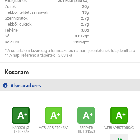
Energiaérték
201 kcal (850 kJ)
Zsírok
20g
ebből: telített zsírsavak
13g
Szénhidrátok
2.7g
ebből: cukrok
2.7g
Fehérje
3.0g
Só
0.017g*
Kalcium
112mg**
* A sótartalom kizárólag a természetes nátrium jelenlétének tulajdonítható
** A napi referencia tápérték 13.03%-a
Kosaram
A kosarad üres
A
A
A
A
+
+
+
+
KAPCSOLAT
WEBLAP BIZTONSÁG
SZERVER
WEBLAP BIZTONSÁG
BIZTONSÁG
BIZTONSÁG