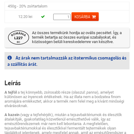
450g - 20% zsírtartalom
KOSÁRBA
12.20 lei
Az összes termékünk hordja az ovális pecsétet. Így, a
termék betartja az összes európai szabályokat, és
közösségen belüli kereskedelemre van készítve.
Az árak nem tartalmazzák az itotermikus csomagolás és
a szállítás árát.
Leírás
A tejföl
a tej könnyebb, zsírosabb része (olaszul:
panna
), amelyet
különösen az ínyencek értékelnek. Ha az illata nem a bodzatea finom
aromájára emlékeztet, akkor a termék nem felel meg a kívánt minőségi
elvárásoknak.
A kazein
(vagy a tejfehérjék), miután a tejsavbaktériumok és élesztők
átalakítják, gyakorlatilag közvetlenül emészthetővé válik, így az
emésztőrendszernek már nem kell lebontania. A megfelelően,
tejsavbaktériumokkal és élesztőkkel fermentált tejtermékek olyan
táplálékot jelentenek, amely megfelel annak, amit az emésztőrendszer a