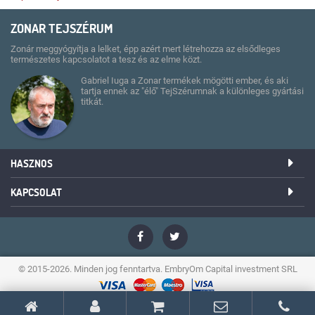
ZONAR TEJSZÉRUM
Zonár meggyógyítja a lelket, épp azért mert létrehozza az elsődleges
természetes kapcsolatot a tesz és az elme közt.
Gabriel Iuga a Zonar termékek mögötti ember, és aki
tartja ennek az "élő" TejSzérumnak a különleges gyártási
titkát.
HASZNOS
KAPCSOLAT
Gyakori kérdések
Általános felhasználási feltételek
lactoser@zonar.ro
Szállítással kapcsolatos részletek
+40 733 072 713
GABRIEL IUGA
Rendelések visszaküldése vagy érvénytelenítése
+40 733 072 710
ADMINISZTRÁCIÓ
Ügyfélszolgálat kapcsolat
© 2015-2026. Minden jog fenntartva. EmbryOm Capital investment SRL
Hétfő-Péntek, 10:00-18:30
Cookiek használatának szabályzata
ANPC