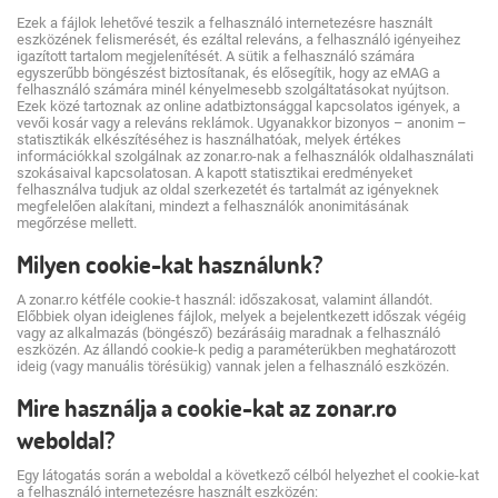
Ezek a fájlok lehetővé teszik a felhasználó internetezésre használt
eszközének felismerését, és ezáltal releváns, a felhasználó igényeihez
igazított tartalom megjelenítését. A sütik a felhasználó számára
egyszerűbb böngészést biztosítanak, és elősegítik, hogy az eMAG a
felhasználó számára minél kényelmesebb szolgáltatásokat nyújtson.
Ezek közé tartoznak az online adatbiztonsággal kapcsolatos igények, a
vevői kosár vagy a releváns reklámok. Ugyanakkor bizonyos – anonim –
statisztikák elkészítéséhez is használhatóak, melyek értékes
információkkal szolgálnak az zonar.ro-nak a felhasználók oldalhasználati
szokásaival kapcsolatosan. A kapott statisztikai eredményeket
felhasználva tudjuk az oldal szerkezetét és tartalmát az igényeknek
megfelelően alakítani, mindezt a felhasználók anonimitásának
megőrzése mellett.
Milyen cookie-kat használunk?
A zonar.ro kétféle cookie-t használ: időszakosat, valamint állandót.
Előbbiek olyan ideiglenes fájlok, melyek a bejelentkezett időszak végéig
vagy az alkalmazás (böngésző) bezárásáig maradnak a felhasználó
eszközén. Az állandó cookie-k pedig a paraméterükben meghatározott
ideig (vagy manuális törésükig) vannak jelen a felhasználó eszközén.
Mire használja a cookie-kat az zonar.ro
weboldal?
Egy látogatás során a weboldal a következő célból helyezhet el cookie-kat
a felhasználó internetezésre használt eszközén: