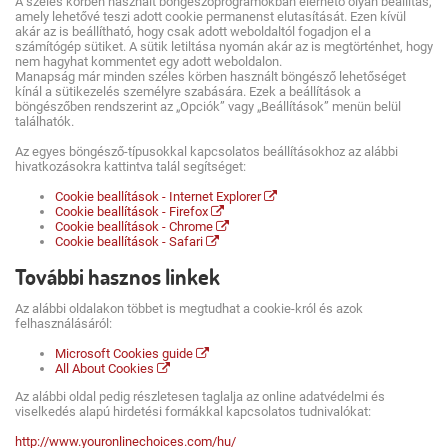
A széles körben használt böngészőprogramokban elérhető olyan beállítás,
amely lehetővé teszi adott cookie permanenst elutasítását. Ezen kívül
akár az is beállítható, hogy csak adott weboldaltól fogadjon el a
számítógép sütiket. A sütik letiltása nyomán akár az is megtörténhet, hogy
nem hagyhat kommentet egy adott weboldalon.
Manapság már minden széles körben használt böngésző lehetőséget
kínál a sütikezelés személyre szabására. Ezek a beállítások a
böngészőben rendszerint az „Opciók” vagy „Beállítások” menün belül
találhatók.
Az egyes böngésző-típusokkal kapcsolatos beállításokhoz az alábbi
hivatkozásokra kattintva talál segítséget:
Cookie beallítások - Internet Explorer
Cookie beallítások - Firefox
Cookie beallítások - Chrome
Cookie beallítások - Safari
További hasznos linkek
Az alábbi oldalakon többet is megtudhat a cookie-król és azok
felhasználásáról:
Microsoft Cookies guide
All About Cookies
Az alábbi oldal pedig részletesen taglalja az online adatvédelmi és
viselkedés alapú hirdetési formákkal kapcsolatos tudnivalókat:
http://www.youronlinechoices.com/hu/