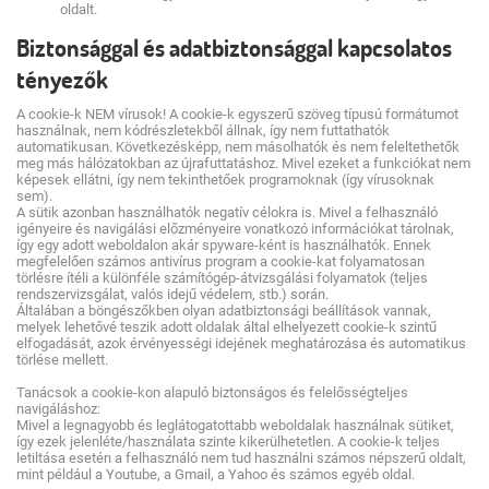
oldalt.
Biztonsággal és adatbiztonsággal kapcsolatos
tényezők
A cookie-k NEM vírusok! A cookie-k egyszerű szöveg típusú formátumot
használnak, nem kódrészletekből állnak, így nem futtathatók
automatikusan. Következésképp, nem másolhatók és nem feleltethetők
meg más hálózatokban az újrafuttatáshoz. Mivel ezeket a funkciókat nem
képesek ellátni, így nem tekinthetőek programoknak (így vírusoknak
sem).
A sütik azonban használhatók negatív célokra is. Mivel a felhasználó
igényeire és navigálási előzményeire vonatkozó információkat tárolnak,
így egy adott weboldalon akár spyware-ként is használhatók. Ennek
megfelelően számos antivírus program a cookie-kat folyamatosan
törlésre ítéli a különféle számítógép-átvizsgálási folyamatok (teljes
rendszervizsgálat, valós idejű védelem, stb.) során.
Általában a böngészőkben olyan adatbiztonsági beállítások vannak,
melyek lehetővé teszik adott oldalak által elhelyezett cookie-k szintű
elfogadását, azok érvényességi idejének meghatározása és automatikus
törlése mellett.
Tanácsok a cookie-kon alapuló biztonságos és felelősségteljes
navigáláshoz:
Mivel a legnagyobb és leglátogatottabb weboldalak használnak sütiket,
így ezek jelenléte/használata szinte kikerülhetetlen. A cookie-k teljes
letiltása esetén a felhasználó nem tud használni számos népszerű oldalt,
mint például a Youtube, a Gmail, a Yahoo és számos egyéb oldal.