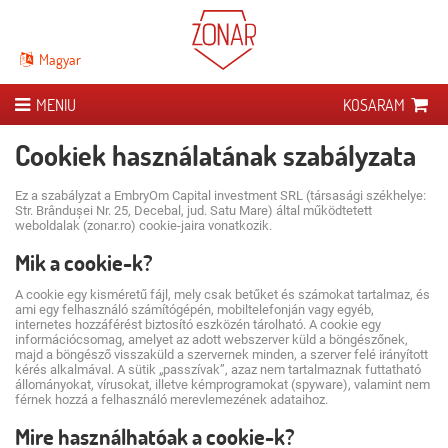
Magyar
MENIU
KOSARAM
ZONAR-RÓL
Cookiek használatának szabályzata
21 NAPOS KÚRA
Bevezetés
Ez a szabályzat a EmbryOm Capital investment SRL (társasági székhelye:
Str. Brândușei Nr. 25, Decebal, jud. Satu Mare) által működtetett
​TANULMÁNYOK
Mi a Zonar?
Mit jelent
weboldalak (zonar.ro) cookie-jaira vonatkozik.
TAPASZTALATOK
Zonar kontra szimpla savó
Kúranapló
Tudományos kutatások
Mik a cookie-k?
ÜZLET
Iuga, a Zonar mögötti ember
A kúra kézikönyve
Publikációk
A cookie egy kisméretű fájl, mely csak betűket és számokat tartalmaz, és
ami egy felhasználó számítógépén, mobiltelefonján vagy egyéb,
internetes hozzáférést biztosító eszközén tárolható. A cookie egy
Elemzési közlemények
információcsomag, amelyet az adott webszerver küld a böngészőnek,
majd a böngésző visszaküld a szervernek minden, a szerver felé irányított
Szaki egyuttmüködők
kérés alkalmával. A sütik „passzívak”, azaz nem tartalmaznak futtatható
állományokat, vírusokat, illetve kémprogramokat (spyware), valamint nem
férnek hozzá a felhasználó merevlemezének adataihoz.
Mire használhatóak a cookie-k?