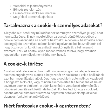
Weboldal teljesítménymérés
Böngészés-elemzés
Feliratkozási szokások mérése
Megfelelő termékek ajánlása
Tartalmaznak a cookie-k személyes adatokat?
A legtöbb süti hatékony működéséhez semmilyen személyes jellegű adat
nem szükséges. Ennek megfelelően az esetek döntő többségében a
cookie nem azonosítja az adott felhasználót. A cookie-k használata során
összegyűjtött személyes adatok kizárólag olyan célból használhatók fel,
hogy bizonyos funkciók használatát megkönnyítsék a felhasználó
számára. Ezek az adatok olyan módon vannak tárolva, hogy azokhoz
jogosulatlan személyek nem férhetnek hozzá.
A cookie-k törlése
A weboldalak eléréséhez használt böngészőprogramok alapértelmezett
esetben engedélyezik a sütik elhelyezését az eszközre. Ezek a beállítások
azonban megváltoztathatóak úgy, hogy a cookie-k automatikus kezelését
a böngésző blokkolja, vagy minden esetben értesíti a felhasználót, ha az
eszközre cookie-t küldtek. A sütik kezelésére vonatkozó információk a
böngésző beállításai között találhatóak. Fontos tudni, hogy a cookie-k
használatának tiltása/korlátozása negatívan befolyásolhatja az oldal
bizonyos funkcióinak működését.
Miért fontosak a cookie-k az interneten?