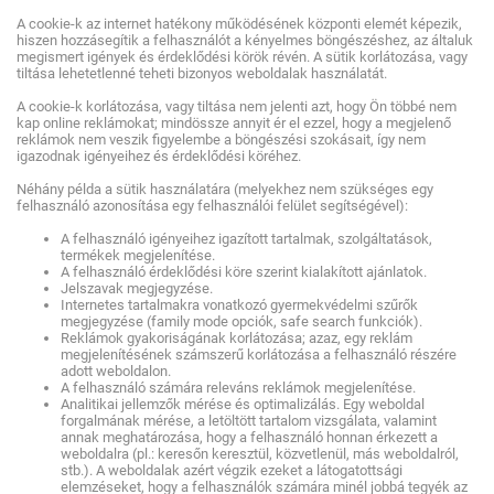
A cookie-k az internet hatékony működésének központi elemét képezik,
hiszen hozzásegítik a felhasználót a kényelmes böngészéshez, az általuk
megismert igények és érdeklődési körök révén. A sütik korlátozása, vagy
tiltása lehetetlenné teheti bizonyos weboldalak használatát.
A cookie-k korlátozása, vagy tiltása nem jelenti azt, hogy Ön többé nem
kap online reklámokat; mindössze annyit ér el ezzel, hogy a megjelenő
reklámok nem veszik figyelembe a böngészési szokásait, így nem
igazodnak igényeihez és érdeklődési köréhez.
Néhány példa a sütik használatára (melyekhez nem szükséges egy
felhasználó azonosítása egy felhasználói felület segítségével):
A felhasználó igényeihez igazított tartalmak, szolgáltatások,
termékek megjelenítése.
A felhasználó érdeklődési köre szerint kialakított ajánlatok.
Jelszavak megjegyzése.
Internetes tartalmakra vonatkozó gyermekvédelmi szűrők
megjegyzése (family mode opciók, safe search funkciók).
Reklámok gyakoriságának korlátozása; azaz, egy reklám
megjelenítésének számszerű korlátozása a felhasználó részére
adott weboldalon.
A felhasználó számára releváns reklámok megjelenítése.
Analitikai jellemzők mérése és optimalizálás. Egy weboldal
forgalmának mérése, a letöltött tartalom vizsgálata, valamint
annak meghatározása, hogy a felhasználó honnan érkezett a
weboldalra (pl.: keresőn keresztül, közvetlenül, más weboldalról,
stb.). A weboldalak azért végzik ezeket a látogatottsági
elemzéseket, hogy a felhasználók számára minél jobbá tegyék az