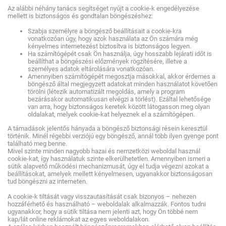
Az alábbi néhány tanács segítséget nyújt a cookie-k engedélyezése
mellett is biztonságos és gondtalan böngészéshez:
Szabja személyre a böngésző beállításait a cookie-kra
vonatkozóan úgy, hogy azok használata az Ön számára még
kényelmes internetezést biztosítva is biztonságos legyen.
Ha számítógépét csak Ön használja, úgy hosszabb lejárati időt is
beállíthat a böngészési előzmények rögzítésére, illetve a
személyes adatok eltárolására vonatkozóan.
Amennyiben számítógépét megosztja másokkal, akkor érdemes a
böngésző által megjegyzett adatokat minden használatot követően
törölni (létezik automatizált megoldás, amely a program
bezárásakor automatikusan elvégzi a törlést). Ezáltal lehetősége
van arra, hogy biztonságos keretek között látogasson meg olyan
oldalakat, melyek cookie-kat helyeznek el a számítógépen.
A támadások jelentős hányada a böngésző biztonsági résein keresztül
történik. Minél régebbi verziójú egy böngésző, annál több ilyen gyenge pont
található meg benne.
Mivel szinte minden nagyobb hazai és nemzetközi weboldal használ
cookie-kat, így használatuk szinte elkerülhetetlen. Amennyiben ismeri a
sütik alapvető működési mechanizmusát, úgy el tudja végezni azokat a
beállításokat, amelyek mellett kényelmesen, ugyanakkor biztonságosan
tud böngészni az interneten.
A cookie-k tiltását vagy visszautasítását csak bizonyos – nehezen
hozzáférhető és használható – weboldalak alkalmazzák. Fontos tudni
ugyanakkor, hogy a sütik tiltása nem jelenti azt, hogy Ön többé nem
kap/lát online reklámokat az egyes weboldalakon.