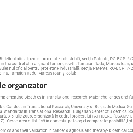
Buletinul oficial pentru prorietate industrială, secţia Patente, RO-BOPI 
 in the control of malignant tumor growth: Tamaian Radu, Marcus Ioan, și
letinul oficial pentru prorietate industrială, secţia Patente, RO-BOPI 7/
olina, Tamaian Radu, Marcus Ioan și colab.
 de organizator
Implementing Bioethics in Translational research: Major challenges and fu
ible Conduct in Translational Research, University of Belgrade Medical S
cal standards in Translational Research | Bulgarian Center of Bioethics, S
ulară, 3-5 iulie 2008, organizată în cadrul proiectului PATHCERO (USAMV C
 | Cercetarea ştiinţifică în domeniul patologiei comparate: posibilităţi şi
omics and their validation in cancer diagnosis and therapy- bioethical co