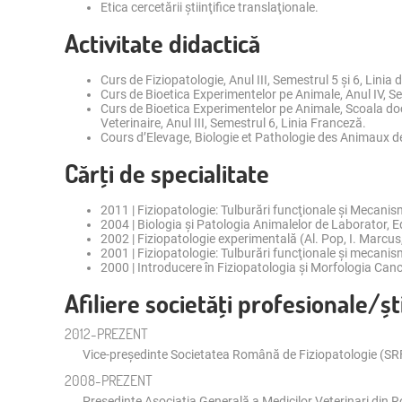
Etica cercetării ştiinţifice translaţionale.
Activitate didactică
Curs de Fiziopatologie, Anul III, Semestrul 5 şi 6, Lini
Curs de Bioetica Experimentelor pe Animale, Anul IV, Se
Curs de Bioetica Experimentelor pe Animale, Scoala do
Veterinaire, Anul III, Semestrul 6, Linia Franceză.
Cours d’Elevage, Biologie et Pathologie des Animaux de 
Cărţi de specialitate
2011 | Fiziopatologie: Tulburări funcţionale şi Mecani
2004 | Biologia şi Patologia Animalelor de Laborator, E
2002 | Fiziopatologie experimentală (Al. Pop, I. Marcus,
2001 | Fiziopatologie: Tulburări funcţionale şi mecanis
2000 | Introducere în Fiziopatologia şi Morfologia Cance
Afiliere societăţi profesionale/ști
2012-PREZENT
Vice-preşedinte Societatea Română de Fiziopatologie (SR
2008-PREZENT
Preşedinte Asociaţia Generală a Medicilor Veterinari din R