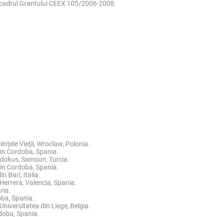
în cadrul Grantului CEEX 105/2006-2008.
nţele Vieţii, Wroclaw, Polonia.
in Cordoba, Spania.
ndokus, Samsun, Turcia.
in Cordoba, Spania.
 Bari, Italia.
Herrera, Valencia, Spania.
ria.
oba, Spania.
Universitatea din Liege, Belgia.
doba, Spania.