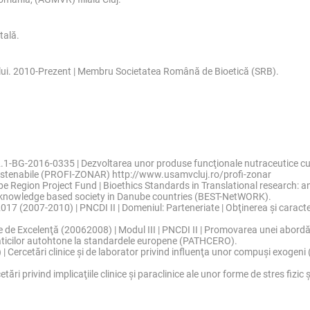
tală.
i. 2010-Prezent | Membru Societatea Română de Bioetică (SRB).
2.1-BG-2016-0335 | Dezvoltarea unor produse funcţionale nutraceutice cu 
i sustenabile (PROFI-ZONAR) http://www.usamvcluj.ro/profi-zonar
Region Project Fund | Bioethics Standards in Translational research: an
of knowledge based society in Danube countries (BEST-NetWORK).
7 (2007-2010) | PNCDI II | Domeniul: Parteneriate | Obţinerea și caract
e Excelenţă (20062008) | Modul III | PNCDI II | Promovarea unei abordări 
ematicilor autohtone la standardele europene (PATHCERO).
Cercetări clinice și de laborator privind influenţa unor compuși exogeni (
i privind implicaţiile clinice și paraclinice ale unor forme de stres fizic 