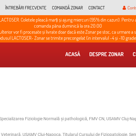
ÎNTREBĂRI FRECVENTE
COMANDĂ ZONAR
CONTACT
Cont
LACTOSER. Coletele pleacă marți și ajung miercuri (95% din cazuri). Pentru 
comanda pâna duminică la ora 20:00
lterior vor fi procesate și livrate doar dacă este Zonar pe stoc, ca urmare a su
dusul LACTOSER- Zonar se trimite precongelat (in intervalul -4 și -10 grade
ACASĂ
DESPRE ZONAR
C
 Specializarea Fiziologie Normală şi pathologică, FMV CN, USAMV Cluj-N
ă Veterinară, USAMV Cluj-Napoca, Titularul Cursului de Fiziopatologie, Sem