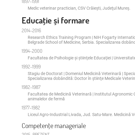
1897-1991
Medic veterinar practician, CSV Crăieşti, Judeţul Mureş.
Educaţie și formare
2014-2016
Research Ethics Training Program | NIH Fogarty Internati
Belgrade School of Medicine, Serbia. Specializarea dobândit
1994-2000
Facultatea de Psihologie şi ştiinţele Educaţiei | Universita
1992-1999
Stagiu de Doctorat | Domeniul Medicină Veterinară | Speciali
Specializarea dobândită: Doctor în ştiinţe Medicale Veteri
1982-1987
Facultatea de Medicină Veterinară | Institutul Agronomic 
animalelor de fermă
1977-1982
Liceul Agro-Industrial Livada, Jud. Satu-Mare. Medicină V
Competenţe manageriale
2015-PREZENT