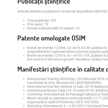
Publicaţii ştiinţifice
Articole știinţifice publicate în reviste de specialitate (BDI/ISI):
Total publicaţii: 105
Prim autor: 70
Reviste indexate Web of science: 10
Patente omologate OSIM
Brevet de invenţie 127496, A2-A61K 47/48, publicat în 
antiproliferative naphtalendione cytotoxic paylod used
Brevet de invenţie 127619, A2–A61K 1/04, publicat în Bu
the control of the tumor growth. Niculescu Violeta Car
Manifestări ştiinţifice în calitate
International Training Workshop | 26 Februarie 2016 | 
Facultatea de Arte, Slovenia (A6 | BEST-NetWORK);
International One Day Seminar (3 Iulie, 2015) Respons
International Round Table (18-19 Iunie 2015) | Bioethi
Conferinţa internaţională de Patologie Celulară și Tis
Masă rotundă cu participare internaţională (13.11.2007)
Organizată în cadrul Proiectului CEEX 105/2006.
Workshop international, 4 – 6 XII 2007, Functional Gen