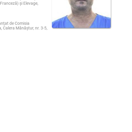
 Franceză) şi Elevage,
nanţat de Comisia
 Calera Mănăştur, nr. 3-5,