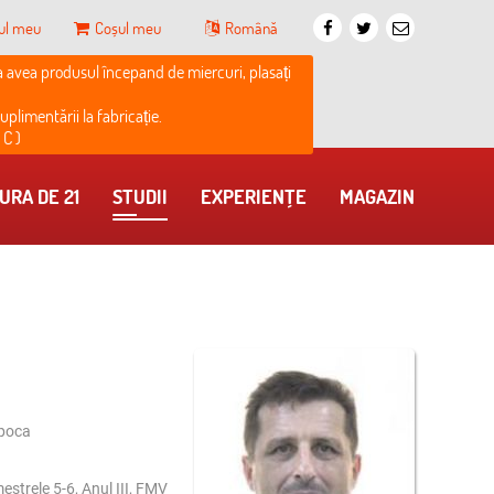
ul meu
Coșul meu
Română
a avea produsul începand de miercuri, plasați
plimentării la fabricație.
 C )
URA DE 21
​STUDII
EXPERIENŢE
MAGAZIN
apoca
estrele 5-6, Anul III, FMV