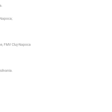
a.
-Napoca;
nice, FMV Cluj-Napoca
silvania.