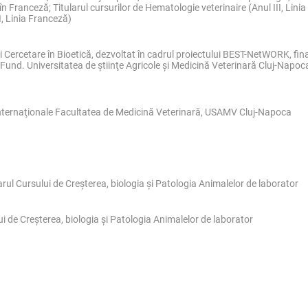
n Franceză; Titularul cursurilor de Hematologie veterinaire (Anul III, Linia
, Linia Franceză)
 Cercetare în Bioetică, dezvoltat în cadrul proiectului BEST-NetWORK, fi
d. Universitatea de ştiinţe Agricole şi Medicină Veterinară Cluj-Napoca,
le internaţionale Facultatea de Medicină Veterinară, USAMV Cluj-Napoca
larul Cursului de Creşterea, biologia şi Patologia Animalelor de laborator
ului de Creşterea, biologia şi Patologia Animalelor de laborator