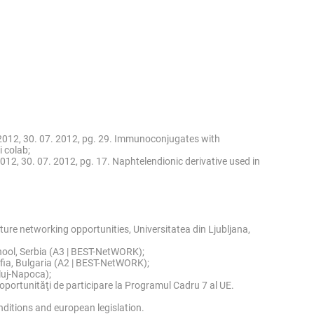
6/2012, 30. 07. 2012, pg. 29. Immunoconjugates with
 colab;
2012, 30. 07. 2012, pg. 17. Naphtelendionic derivative used in
ture networking opportunities, Universitatea din Ljubljana,
chool, Serbia (A3 | BEST-NetWORK);
ofia, Bulgaria (A2 | BEST-NetWORK);
luj-Napoca);
 oportunităţi de participare la Programul Cadru 7 al UE.
nditions and european legislation.