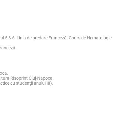
ul 5 & 6, Linia de predare Franceză. Cours de Hematologie
Franceză.
poca.
ditura Risoprint Cluj-Napoca.
ice cu studenţii anului III).