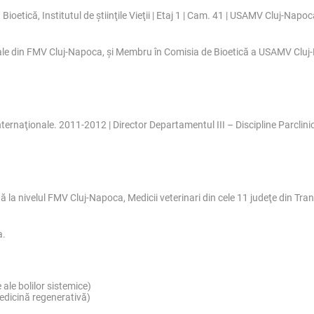
 Bioetică, Institutul de ştiinţile Vieţii | Etaj 1 | Cam. 41 | USAMV Cluj-Napoc
ale din FMV Cluj-Napoca, şi Membru în Comisia de Bioetică a USAMV Cluj
 internaţionale. 2011-2012 | Director Departamentul III – Discipline Parcli
a nivelul FMV Cluj-Napoca, Medicii veterinari din cele 11 judeţe din Tran
a.
le bolilor sistemice)
edicină regenerativă)