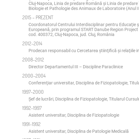
Cluj-Napoca, Linia de predare Română şi Linia de predare î
Biologie et Pathologie des Animaux de Laboratoire (Anul II
2015 – PREZENT
Coordonatorul Centrului Interdisciplinar pentru Educaţie şi
Europeană, prin programul START Danube Region Project Fun
cod. 400372, Cluj-Napoca, jud. Cluj, România
2012-2014
Prodecan responsabil cu Cercetarea ştiinţifică şi relaţii
2008-2012
Director Departamentul III – Discipline Paraclinice
2000-2004
Conferenţiar universitar, Disciplina de Fiziopatologie, Titu
1997-2000
Şef de lucrări, Disciplina de Fiziopatologie, Titularul Curs
1992-1997
Asistent universitar, Disciplina de Fiziopatologie
1991-1992
Asistent universitar, Disciplina de Patologie Medicală