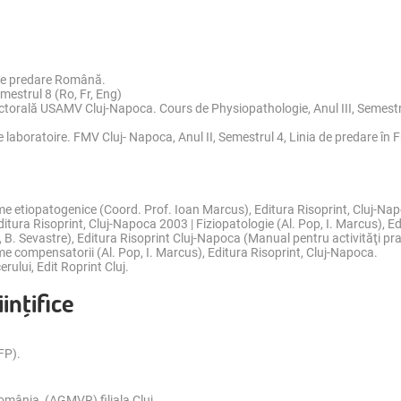
a de predare Română.
mestrul 8 (Ro, Fr, Eng)
ctorală USAMV Cluj-Napoca. Cours de Physiopathologie, Anul III, Semestr
laboratoire. FMV Cluj- Napoca, Anul II, Semestrul 4, Linia de predare în 
sme etiopatogenice (Coord. Prof. Ioan Marcus), Editura Risoprint, Cluj-Na
ditura Risoprint, Cluj-Napoca 2003 | Fiziopatologie (Al. Pop, I. Marcus), E
 B. Sevastre), Editura Risoprint Cluj-Napoca (Manual pentru activităţi pract
me compensatorii (Al. Pop, I. Marcus), Editura Risoprint, Cluj-Napoca.
rului, Edit Roprint Cluj.
inţifice
FP).
omânia, (AGMVR) filiala Cluj.