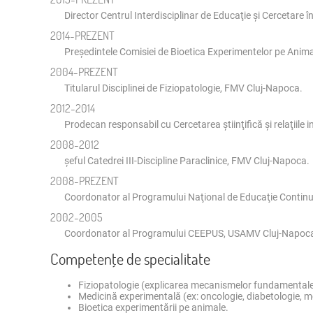
Director Centrul Interdisciplinar de Educaţie şi Cercetare în
2014-PREZENT
Preşedintele Comisiei de Bioetica Experimentelor pe Anim
2004-PREZENT
Titularul Disciplinei de Fiziopatologie, FMV Cluj-Napoca.
2012-2014
Prodecan responsabil cu Cercetarea ştiinţifică şi relaţiile
2008-2012
şeful Catedrei III-Discipline Paraclinice, FMV Cluj-Napoca.
2008-PREZENT
Coordonator al Programului Naţional de Educaţie Continuă l
2002-2005
Coordonator al Programului CEEPUS, USAMV Cluj-Napoc
Competenţe de specialitate
Fiziopatologie (explicarea mecanismelor fundamentale a
Medicină experimentală (ex: oncologie, diabetologie, m
Bioetica experimentării pe animale.