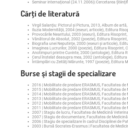
Seminar internaţional (24.11.2006)| Cercetarea Știinţi
Cărţi de literatură
Virgil Salanţiu: Pictorul și Pictura, 2013, Album de artă
Iluzia Modernităţii, 2004 (eseuri, articole), Editura Ris
Provocările Neantului, 2003 (eseuri), Editura Risoprint
Vânătorul de Absolut, 2002 (poezie), Editura Risoprint
Biografia unei Neputinţe, 2000 (eseuri şi articole), Edi
Imaginea Lucrurilor, 2000 (poezie), Editura Risoprint, 
Anotimpuri printre Cuvinte, 2000 (antologie), Editura R
Cerul înstelat deasupra mea, 2002 (antologie), Editura
Întâmplări cu Zeităţi Mărunte, 1997 (poezie), Editura 
Burse şi stagii de specializare
2016 | Mobilitate de predare ERASMUS, Facultatea de Me
2015 | Mobilitate de predare ERASMUS, Facultatea de 
2014 | Mobilitate de predare ERASMUS, Facultatea de 
2013 | Mobilitate de predare ERASMUS, Facultatea de 
2012 | Mobilitate de predare ERASMUS, Facultatea de Me
2011 | Mobilitate de predare ERASMUS, Facultatea de M
2007 | Stagiu de lucru, Facultatea de Medicină Veterin
2007 | Stagiu de documentare, Facultatea de Medicină 
2006 | Stagiu de specializare în cadrul Disciplinei de P
2003 | Bursă Socrates-Erasmus | Facultatea de Medici