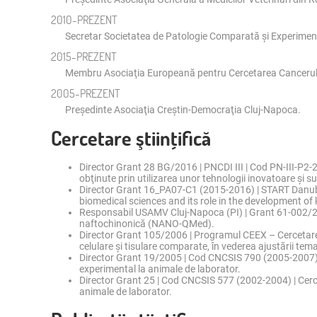
2010-PREZENT
Secretar Societatea de Patologie Comparată şi Experimen
2015-PREZENT
Membru Asociaţia Europeană pentru Cercetarea Cancerulu
2005-PREZENT
Preşedinte Asociaţia Creştin-Democraţia Cluj-Napoca.
Cercetare ştiinţifică
Director Grant 28 BG/2016 | PNCDI III | Cod PN-III-P2-
obţinute prin utilizarea unor tehnologii inovatoare ș
Director Grant 16_PA07-C1 (2015-2016) | START Danube 
biomedical sciences and its role in the development 
Responsabil USAMV Cluj-Napoca (PI) | Grant 61-002/201
naftochinonică (NANO-QMed).
Director Grant 105/2006 | Programul CEEX – Cercetare d
celulare și tisulare comparate, în vederea ajustării t
Director Grant 19/2005 | Cod CNCSIS 790 (2005-2007) | 
experimental la animale de laborator.
Director Grant 25 | Cod CNCSIS 577 (2002-2004) | Cercetăr
animale de laborator.