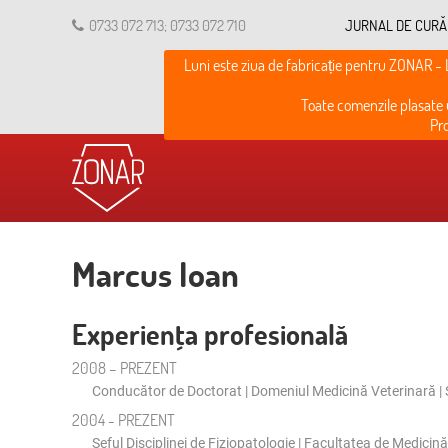
0733 072 713; 0733 072 710
JURNAL DE CURĂ
Luni este ziua de fabricație pentru ZONAR - 
Toate comenzile plasate u
Pro
Marcus Ioan
Experienţa profesională
2008 – PREZENT
Conducător de Doctorat | Domeniul Medicină Veterinară |
2004 - PREZENT
Şeful Disciplinei de Fiziopatologie | Facultatea de Medicin